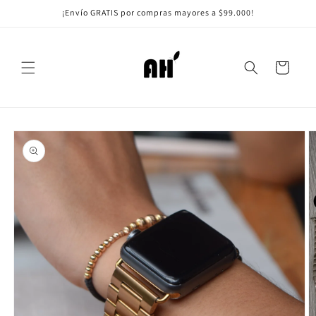
Ir
¡Envío GRATIS por compras mayores a $99.000!
directamente
al contenido
Carrito
Ir
directamente
a la
información
del producto