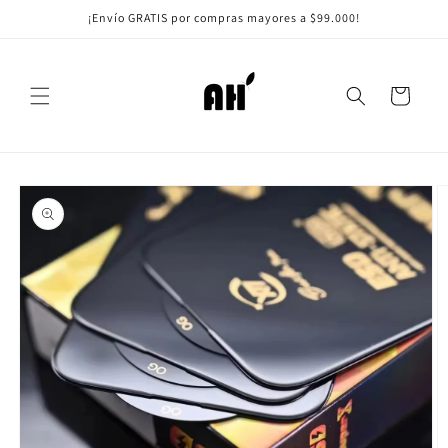
Ir
¡Envío GRATIS por compras mayores a $99.000!
directamente
al contenido
Carrito
Ir
directamente
a la
información
del producto